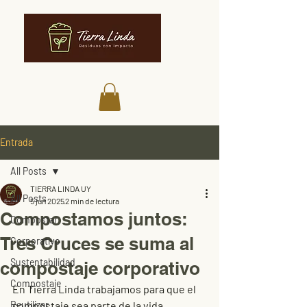
Entrada
All Posts
TIERRA LINDA UY
All Posts
5 jun 2025
2 min de lectura
Compostamos juntos:
Compostar
Tres Cruces se suma al
Corporativo
Sustentabilidad
compostaje corporativo
Compostaje
En Tierra Linda trabajamos para que el 
Reutilizar
compostaje sea parte de la vida 