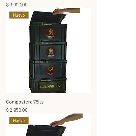
Precio
$ 3.900,00
Nuevo
Compostera 75lts
Precio
$ 2.950,00
Nuevo