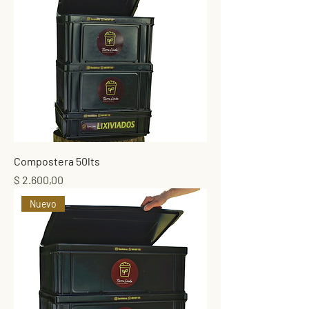
Compostera 50lts
Precio
$ 2.600,00
Nuevo