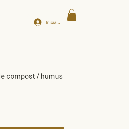
s
Empresas
Tienda
Más
Iniciar sesión
de compost / humus