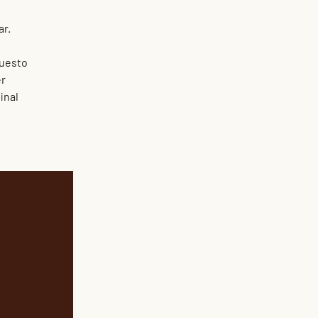
ar.
uesto
er
inal
Camino Ariel, Sayago
Montevideo - Uruguay
tierralindauy@gmail.com
+598 9900 7123