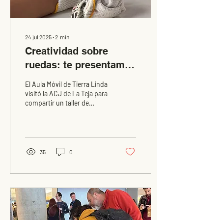
24 jul 2025
∙
2
min
Creatividad sobre
ruedas: te presentamos
el Aula Móvil de Tierra
El Aula Móvil de Tierra Linda
Linda.
visitó la ACJ de La Teja para
compartir un taller de
reutilización creativa. Los
niños aprendieron a
clasificar residuos y
crearon, con materiales
recuperados, un auto, una
35
0
espada y una fortaleza,
demostrando que reutilizar
puede ser tan divertido
como cuidar el planeta.