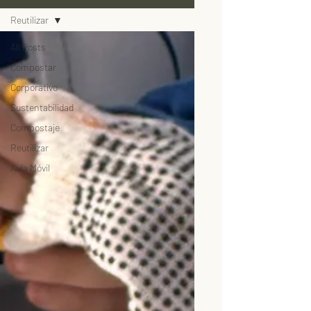
Reutilizar
All Posts
Compostar
Corporativo
Sustentabilidad
Compostaje
Reutilizar
Aula Móvil