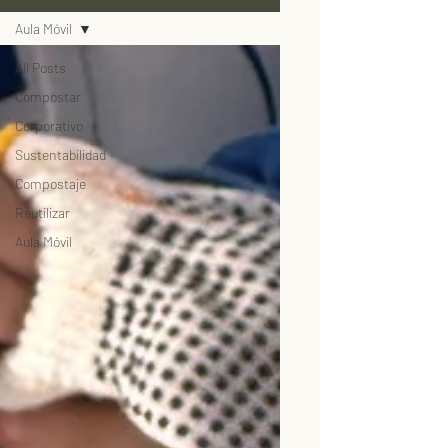
Aula Móvil
All Posts
Compostar
Corporativo
Sustentabilidad
Compostaje
Reutilizar
Aula Móvil